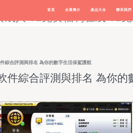
片-91免费版九幺-91免费版
首頁
企業簡介
產品大全
聯系我們
费成人-91免费福利在线-91
軟件綜合評測與排名 為你的數字生活保駕護航
毒軟件綜合評測與排名 為你