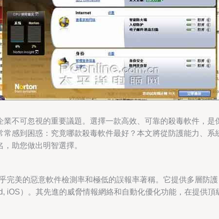
企業不可忽視的重要議題。選擇一款高效、可靠的殺毒軟件，是
常常感到困惑：究竟哪款殺毒軟件最好？本文將從防護能力、系
名，助您做出明智選擇。
首，以其近乎完美的惡意軟件檢測率和極低的誤報率著稱。它提供多層
 Android, iOS）。其先進的威脅情報網絡和自動化優化功能，