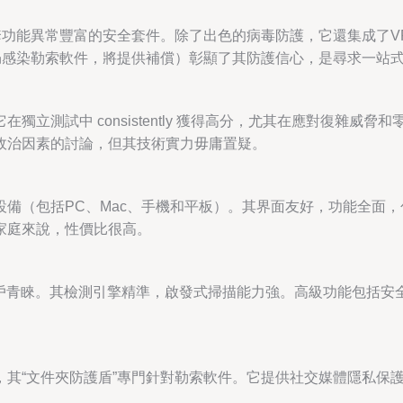
e 提供了一套功能異常豐富的安全套件。除了出色的病毒防護，它還集
仍感染勒索軟件，將提供補償）彰顯了其防護信心，是尋求一站
立測試中 consistently 獲得高分，尤其在應對復雜威
政治因素的討論，但其技術實力毋庸置疑。
備（包括PC、Mac、手機和平板）。其界面友好，功能全面
家庭來說，性價比很高。
用戶青睞。其檢測引擎精準，啟發式掃描能力強。高級功能包括
。
，其“文件夾防護盾”專門針對勒索軟件。它提供社交媒體隱私保