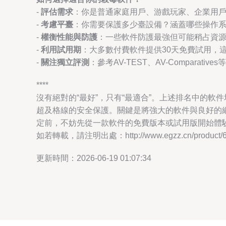
-
評估需求
：你是普通家庭用戶、游戲玩家、企業用
-
考慮平臺
：你需要保護多少臺設備？涵蓋哪些操作
-
權衡性能與防護
：一些軟件防護最強但可能稍占資
-
利用試用期
：大多數付費軟件提供30天免費試用，
-
關注獨立評測
：參考AV-TEST、AV-Comparati
****
沒有絕對的“最好”，只有“最適合”。上述排名中的
超及格線的安全保護。關鍵是將強大的軟件與良好的
定前，不妨先從一款軟件的免費版本或試用版開始體
如若轉載，請注明出處：http://www.egzz.cn/product/60
更新時間：2026-06-19 01:07:34