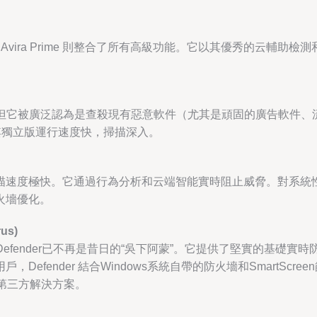
Avira Prime 則整合了所有高級功能。它以其優秀的云輔助檢
殺毒軟件，但它被廣泛認為是查殺現有惡意軟件（尤其是頑固的廣告軟
其獨立版運行速度快，掃描深入。
小，掃描速度極快。它通過行為分析和云端智能實時阻止威脅。對系
火墻優化。
rus)
rosoft Defender已不再是昔日的“吳下阿蒙”。它提供了堅實
efender 結合Windows系統自帶的防火墻和SmartSc
第三方解決方案。